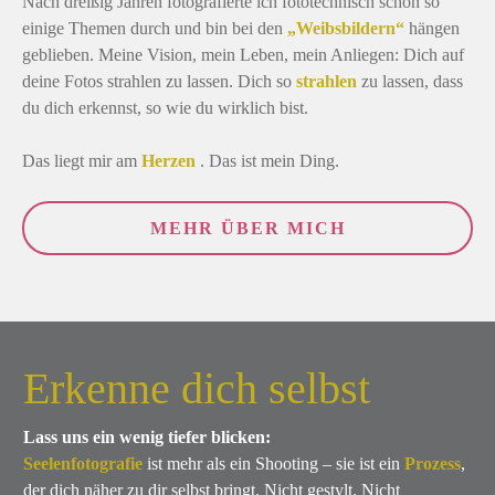
Nach dreißig Jahren fotografierte ich fototechnisch schon so
einige Themen durch und bin bei den
„Weibsbildern“
hängen
geblieben. Meine Vision, mein Leben, mein Anliegen: Dich auf
deine Fotos strahlen zu lassen. Dich so
strahlen
zu lassen, dass
du dich erkennst, so wie du wirklich bist.
Das liegt mir am
Herzen
. Das ist mein Ding.
MEHR ÜBER MICH
Erkenne dich selbst
Lass uns ein wenig tiefer blicken:
Seelenfotografie
ist mehr als ein Shooting – sie ist ein
Prozess
,
der dich näher zu dir selbst bringt. Nicht gestylt. Nicht